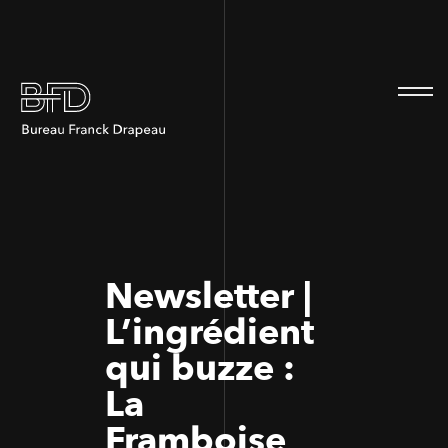
100
100
Newsletter |
L’ingrédient
qui buzze :
La
Framboise