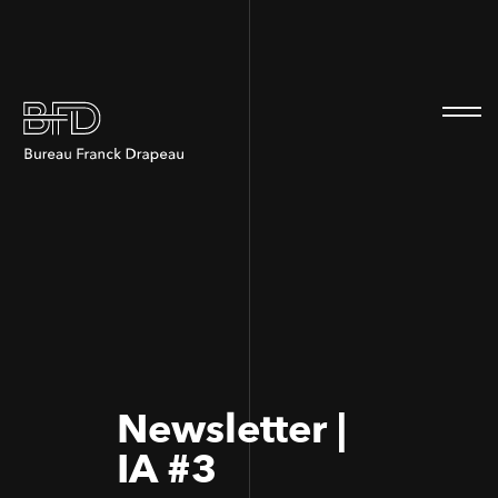
100
100
Newsletter |
IA #3