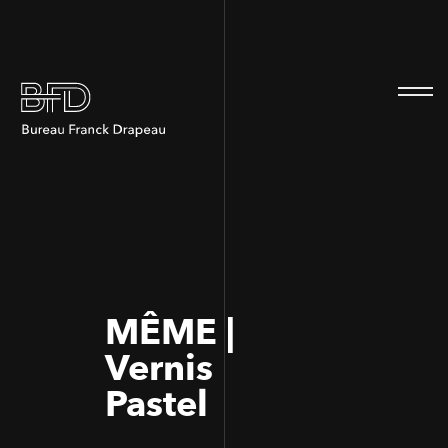
100
100
MÊME |
Vernis
Pastel