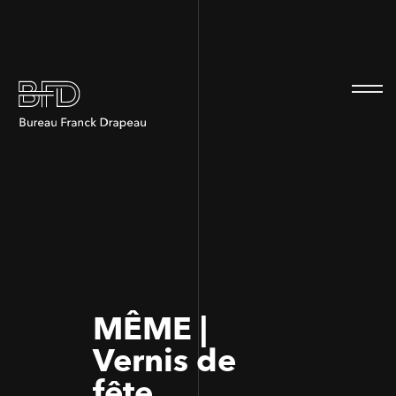
100
100
MÊME |
Vernis de
fête