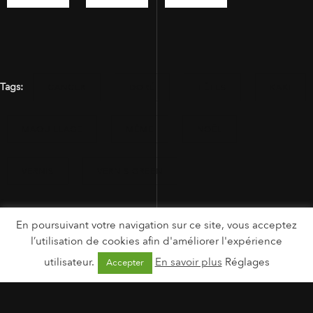
Tags:
CANCER
DORÉ
FÊTES
KAKI
MAQUILLAGE
MÊME
NOËL
VERNIS
VERNIS GREEN
En poursuivant votre navigation sur ce site, vous acceptez
l’utilisation de cookies afin d'améliorer l'expérience
utilisateur.
En savoir plus
Réglages
Accepter