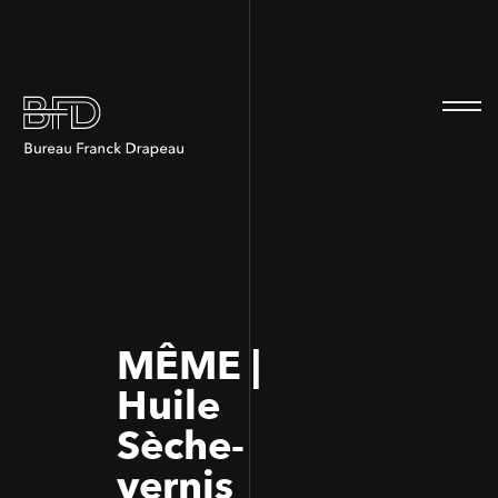
100
100
MÊME |
Huile
Sèche-
vernis