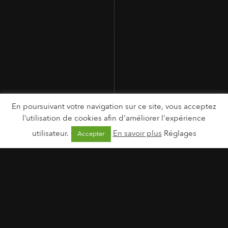
HUILE
MÊME
SÈCHE-VERNIS
VERNIS
VISAGE
En poursuivant votre navigation sur ce site, vous acceptez
l’utilisation de cookies afin d'améliorer l'expérience
utilisateur.
En savoir plus
Réglages
Accepter
MENTIONS LÉGALES