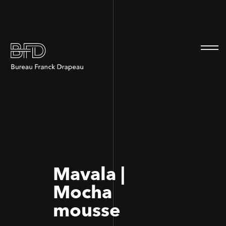
100
100
Mavala |
Mocha
mousse