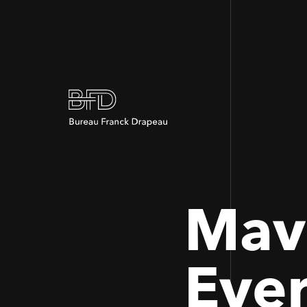
Mava
Eve