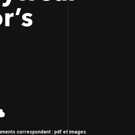
r’s
uments correspondant : pdf et images.