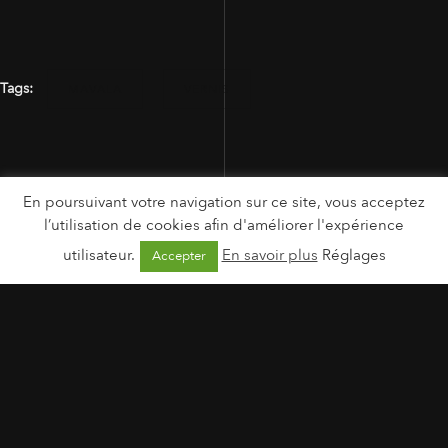
Tags:
MAVALA
VERNIS
En poursuivant votre navigation sur ce site, vous acceptez
l’utilisation de cookies afin d'améliorer l'expérience
utilisateur.
En savoir plus
Réglages
Accepter
MENTIONS LÉGALES