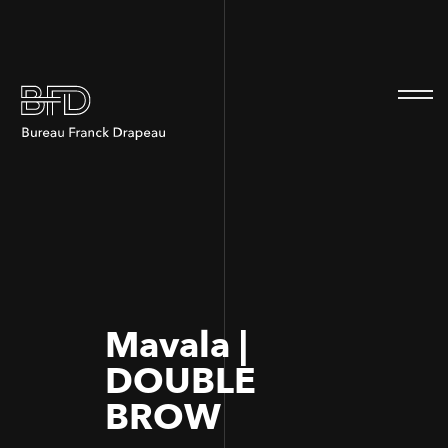
100
100
Mavala |
DOUBLE
BROW