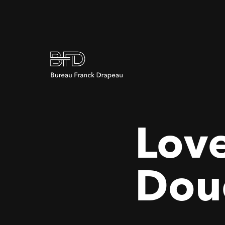
Love
Dou