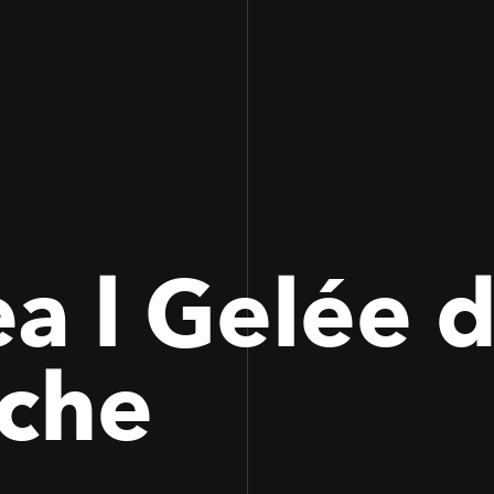
100
100
a l Gelée 
che