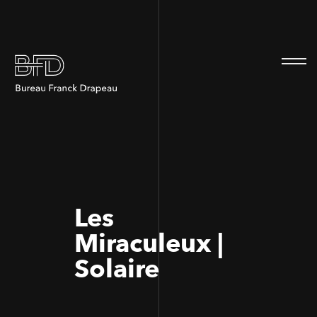
100
100
Les
Miraculeux |
Solaire