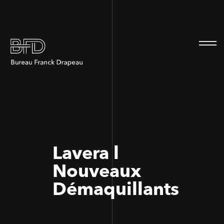
100
100
Lavera l
Nouveaux
Démaquillants