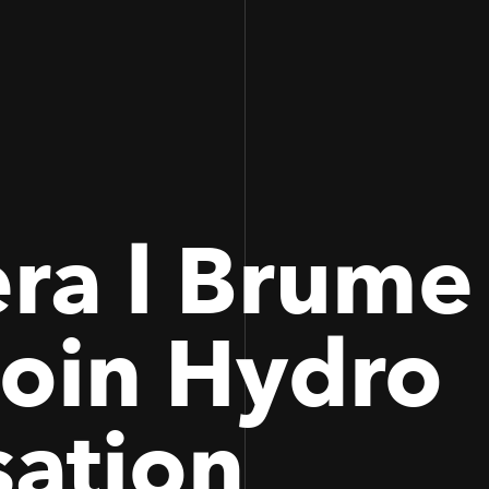
100
100
ra l Brume
Soin Hydro
ation