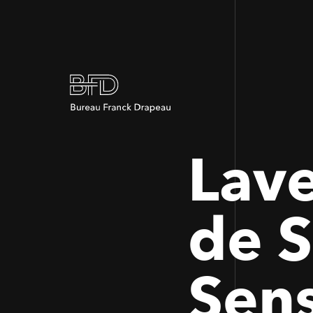
Lave
de 
Sens