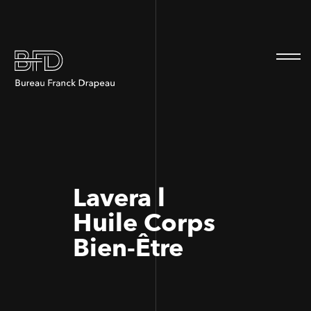
100
100
Lavera l
Huile Corps
Bien-Être