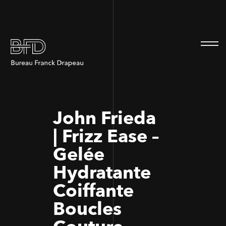
100
100
John Frieda
| Frizz Ease –
Gelée
Hydratante
Coiffante
Boucles