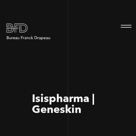
100
100
Isispharma |
Geneskin