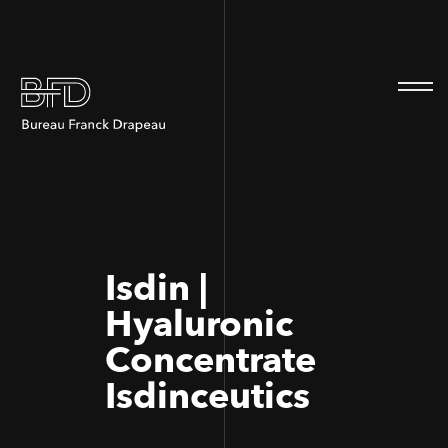
100
100
Isdin |
Hyaluronic
Concentrate
Isdinceutics