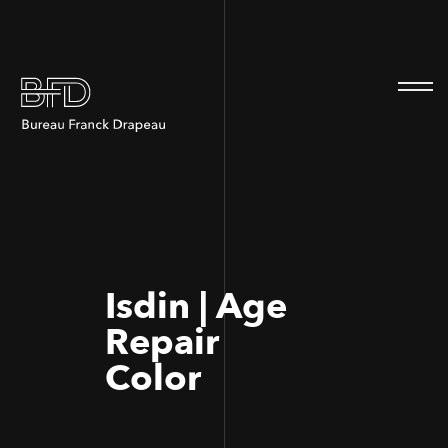
100
100
Isdin | Age
Repair
Color