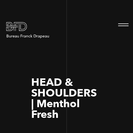
100
100
HEAD &
SHOULDERS
| Menthol
Fresh