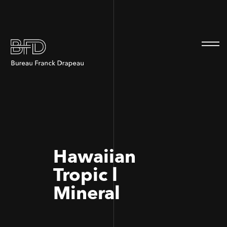
100
100
Hawaiian
Tropic l
Mineral