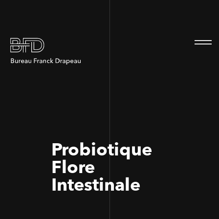
100
100
Probiotique
Flore
Intestinale