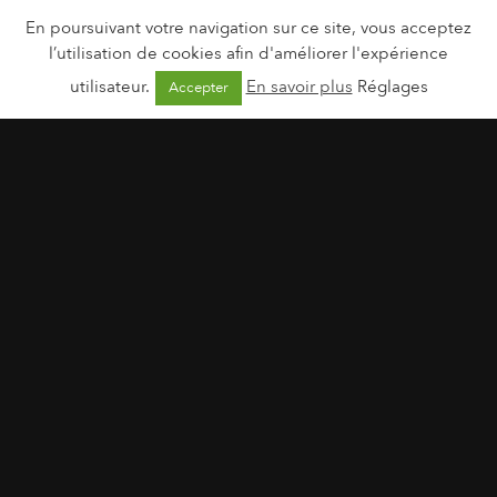
En poursuivant votre navigation sur ce site, vous acceptez
l’utilisation de cookies afin d'améliorer l'expérience
utilisateur.
En savoir plus
Réglages
Accepter
Fleurance Nature | Trio Bio Tonus & Vitalité
20 janvier 2026