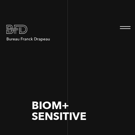
100
100
BIOM+
SENSITIVE