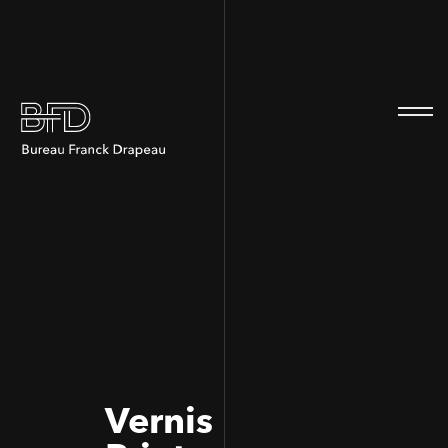
100
100
Vernis