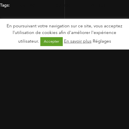
Tags:
ANTI-ÂGE
GUINOT
INSTITUT
SÉRUM
En poursuivant votre navigation sur ce site, vous acceptez
l’utilisation de cookies afin d'améliorer l'expérience
utilisateur.
En savoir plus
Réglages
Accepter
MENTIONS LÉGALES