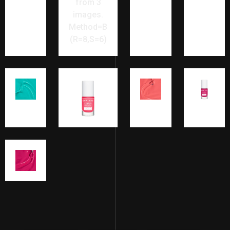
from 3
images.
Method=B
(R=8,S=6)