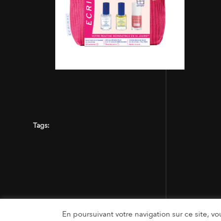
Tags:
ANTI-ÂGE
GUINOT
INSTITUT
En poursuivant votre navigation sur ce site, vou