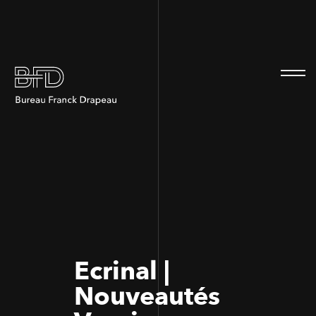
100
100
Ecrinal |
Nouveautés