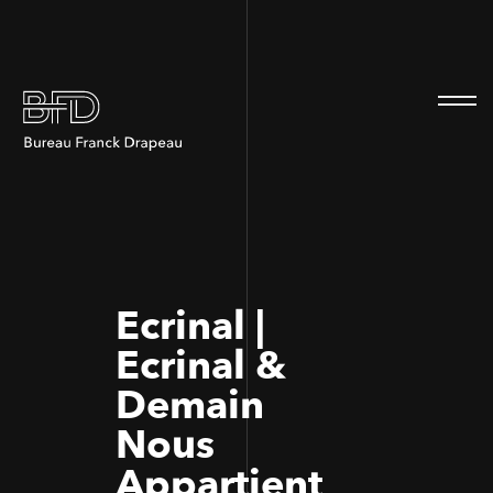
100
100
Ecrinal |
Ecrinal &
Demain
Nous
Appartient