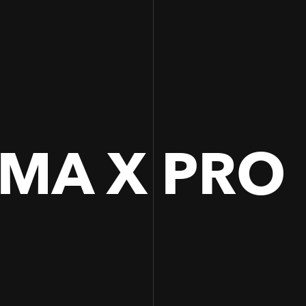
100
100
MA X PRO