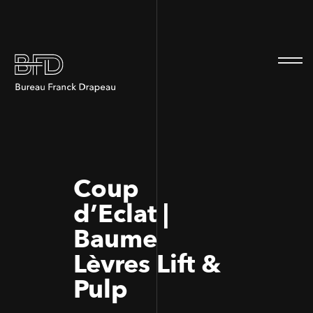
100
100
Coup
d’Eclat |
Baume
Lèvres Lift &
Pulp