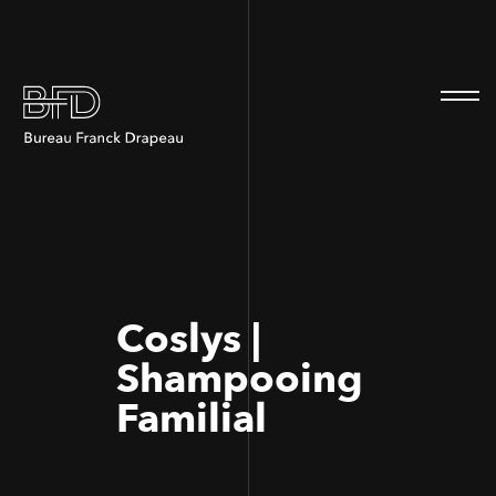
100
100
Coslys |
Shampooing
Familial