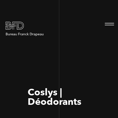
100
100
Coslys |
Déodorants