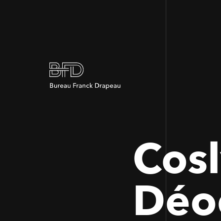
Cosl
Déo