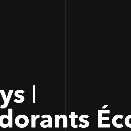
100
100
ys ǀ
dorants Éc