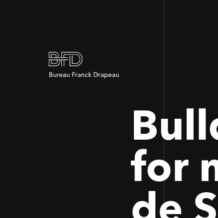
Bull
for 
de S