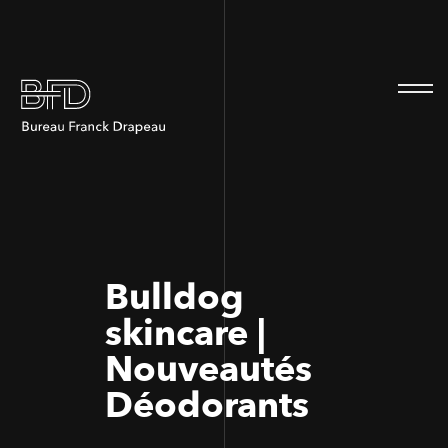
100
100
Bulldog
skincare |
Nouveautés
Déodorants