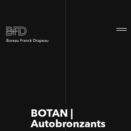
100
100
BOTAN |
Autobronzants