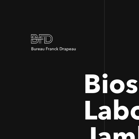
Bio
Labo
Jam