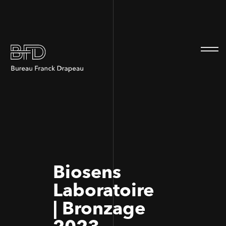
100
100
Biosens
Laboratoire
| Bronzage