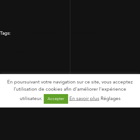
Tags:
AUTOBRONZANT
BRONZAGE
SOLAIRE
En poursuivant votre navigation sur ce site, vous acceptez
l’utilisation de cookies afin d'améliorer l'expérience
utilisateur.
En savoir plus
Réglages
Accepter
MENTIONS LÉGALES