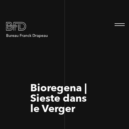
100
100
Bioregena |
Sieste dans
le Verger