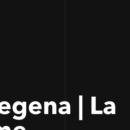
100
100
egena | La