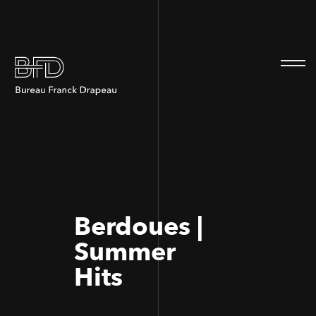
100
100
Berdoues |
Summer
Hits