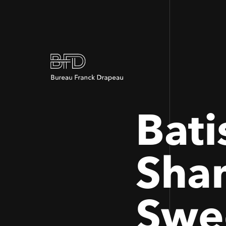
Bati
Sha
Swe