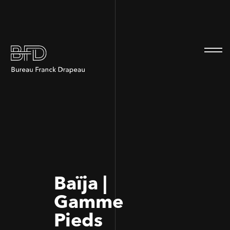
100
100
Baïja |
Gamme
Pieds