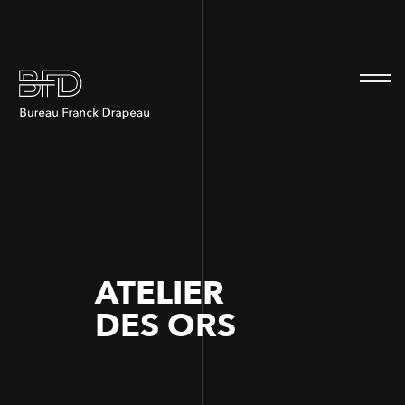
100
100
ATELIER
DES ORS