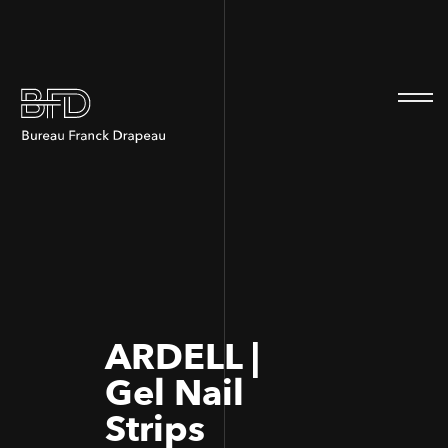
100
100
ARDELL |
Gel Nail
Strips