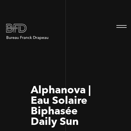
100
100
Alphanova |
Eau Solaire
Biphasée
Daily Sun