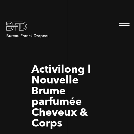
100
100
Activilong l
Nouvelle
Brume
parfumée
Cheveux &
Corps