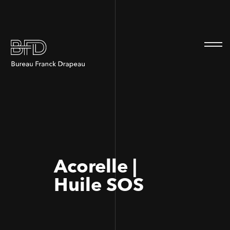
100
100
Acorelle |
Huile SOS