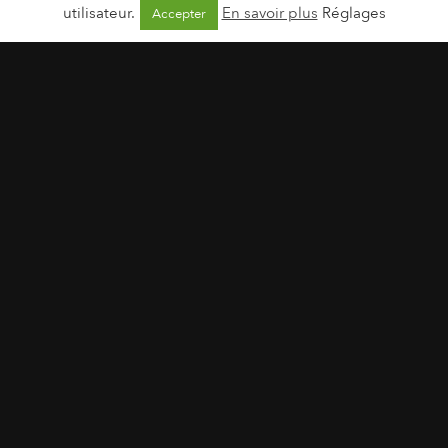
utilisateur.
En savoir plus
Réglages
Accepter
Nouveautés Minceur 2015 | janvier 2015
Visuels et PDF