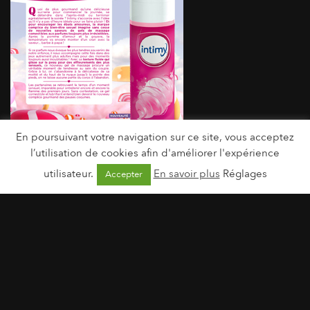
En poursuivant votre navigation sur ce site, vous acceptez
l’utilisation de cookies afin d'améliorer l'expérience
utilisateur.
En savoir plus
Réglages
Accepter
Gel massage Barbe à Papa | Avril 2015
Visuels et PDF