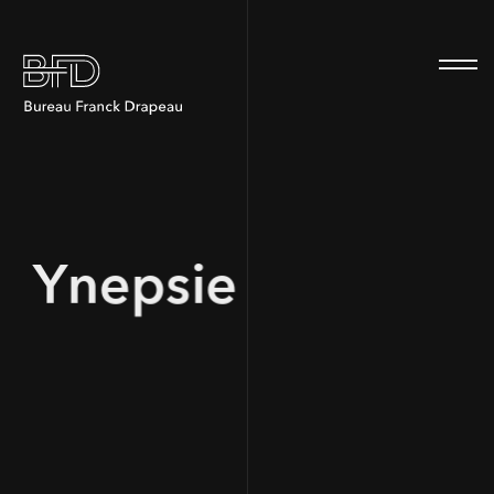
100
Ynepsie