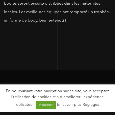
bodies seront ensuite distribués dans les maternités
locales. Les meilleures équipes ont remporté un trophée,
en forme de body, bien entendu !
En poursuivant votre navigation sur ce site, vous acceptez
l’utilisation de cookies afin d'améliorer l'expérience
utilisateur.
En savoir plus
Réglages
Accepter
MENTIONS LÉGALES